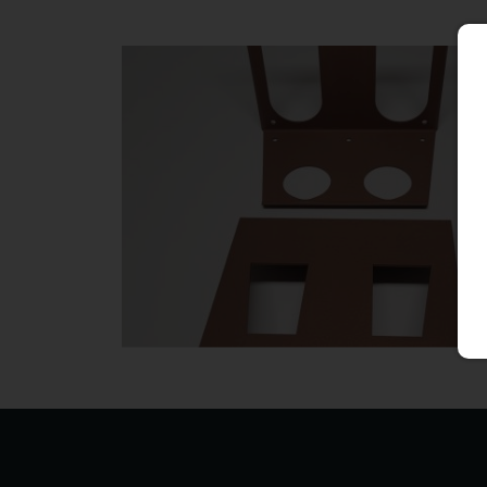
Découpe et pliage d'un support vélo multifonctions.